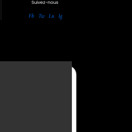
Suivez-nous
Fb
Tw
Ln
Ig