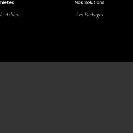
thlètes
Nos Solutions
e Athlete
Les Packages