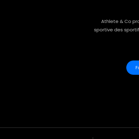
Athlete & Co pro
sportive des sporti
F