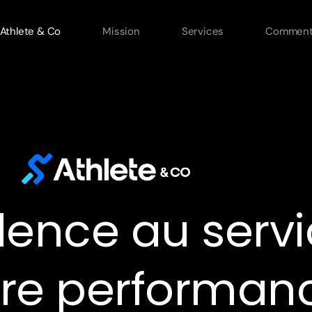
Athlete & Co
Mission
Services
Comment 
llence au serv
tre performan