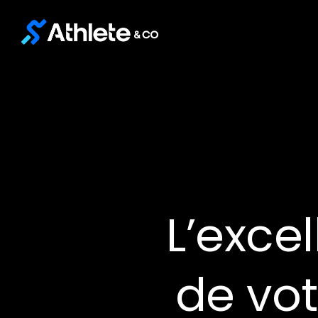
L’exce
de vo